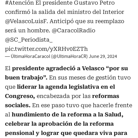
#Atención
El presidente Gustavo Petro
confirmó la salida del ministro del Interior
@VelascoLuisF
. Anticipó que su reemplazo
será un hombre.
@CaracolRadio
@SC_Periodista_
pic.twitter.com/yXRHv0EZTh
— ÚltimaHoraCaracol (@UltimaHoraCR)
June 29, 2024
El
presidente agradeció a Velasco “por su
buen trabajo”.
En sus meses de gestión tuvo
que
liderar la agenda legislativa en el
Congreso,
encabezada por las
reformas
sociales.
En ese paso tuvo que hacerle frente
al
hundimiento de la reforma a la Salud,
celebrar la aprobación de la reforma
pensional y lograr que quedara viva para