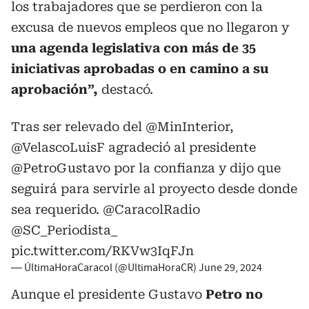
los trabajadores que se perdieron con la
excusa de nuevos empleos que no llegaron y
una agenda legislativa con más de 35
iniciativas aprobadas o en camino a su
aprobación”,
destacó.
Tras ser relevado del
@MinInterior
,
@VelascoLuisF
agradeció al presidente
@PetroGustavo
por la confianza y dijo que
seguirá para servirle al proyecto desde donde
sea requerido.
@CaracolRadio
@SC_Periodista_
pic.twitter.com/RKVw3IqFJn
— ÚltimaHoraCaracol (@UltimaHoraCR)
June 29, 2024
Aunque el presidente Gustavo
Petro no