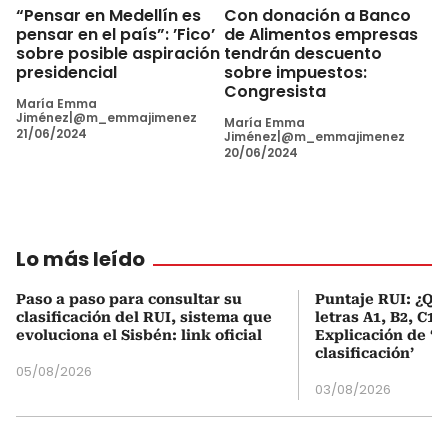
“Pensar en Medellín es
Con donación a Banco
pensar en el país”: ’Fico’
de Alimentos empresas
sobre posible aspiración
tendrán descuento
presidencial
sobre impuestos:
Congresista
María Emma
Jiménez|@m_emmajimenez
María Emma
21/06/2024
Jiménez|@m_emmajimenez
20/06/2024
Lo más leído
Paso a paso para consultar su
Puntaje RUI: ¿Qué
clasificación del RUI, sistema que
letras A1, B2, C1 
evoluciona el Sisbén: link oficial
Explicación de ‘
clasificación’
05/08/2026
03/08/2026