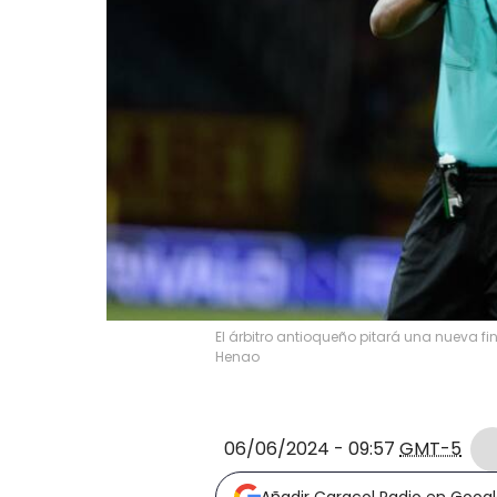
El árbitro antioqueño pitará una nueva f
Henao
06/06/2024 - 09:57
GMT-5