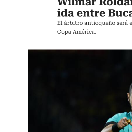
Wilmar Roldán,
ida entre Buc
El árbitro antioqueño será 
Copa América.