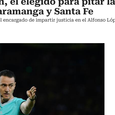
 el elegido para pitar la
aramanga y Santa Fe
el encargado de impartir justicia en el Alfonso L