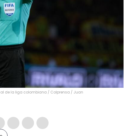
inal de la liga colombiana / Colprensa
/
Juan