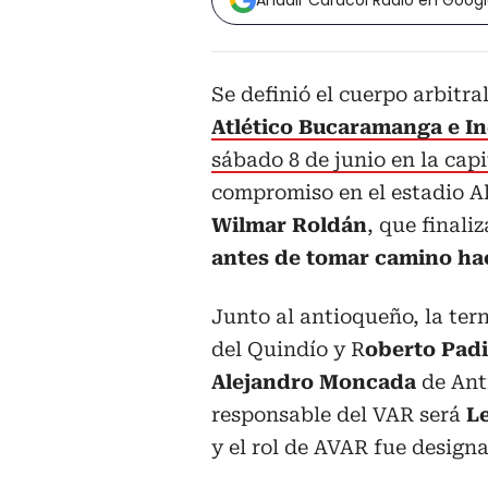
Añadir Caracol Radio en Goog
Se definió el cuerpo arbitral
Atlético Bucaramanga e I
sábado 8 de junio en la cap
compromiso en el estadio A
Wilmar Roldán
, que finali
antes de tomar camino hac
Junto al antioqueño, la ter
del Quindío y R
oberto Padi
Alejandro Moncada
de Ant
responsable del VAR será
Le
y el rol de AVAR fue desig