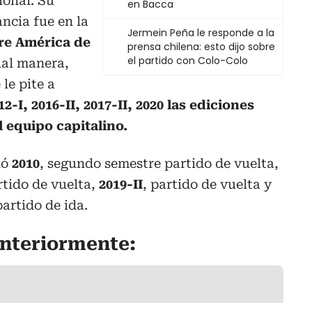
ional. Su
en Bacca
ancia fue en la
Jermein Peña le responde a la
tre América de
prensa chilena: esto dijo sobre
el partido con Colo-Colo
al manera,
 le pite a
12-I, 2016-II, 2017-II, 2020 las ediciones
l equipo capitalino.
ió
2010
, segundo semestre partido de vuelta,
rtido de vuelta,
2019-II
, partido de vuelta y
artido de ida.
anteriormente: