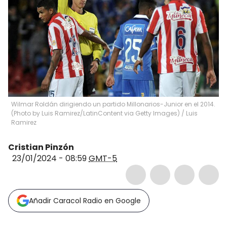
Wilmar Roldán dirigiendo un partido Millonarios-Junior en el 2014.
(Photo by Luis Ramirez/LatinContent via Getty Images)
/
Luis
Ramirez
Cristian Pinzón
23/01/2024 - 08:59
GMT-5
Añadir Caracol Radio en Google