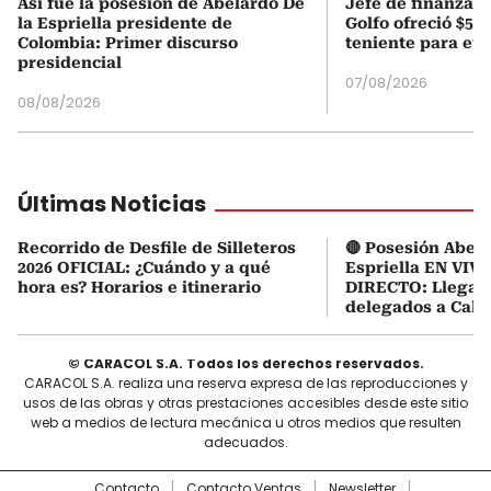
Así fue la posesión de Abelardo De
Jefe de finanzas 
la Espriella presidente de
Golfo ofreció $50
Colombia: Primer discurso
teniente para evi
presidencial
07/08/2026
08/08/2026
Últimas Noticias
Recorrido de Desfile de Silleteros
🔴 Posesión Abela
2026 OFICIAL: ¿Cuándo y a qué
Espriella EN VIVO
hora es? Horarios e itinerario
DIRECTO: Llegaro
delegados a Cali
© CARACOL S.A. Todos los derechos reservados.
CARACOL S.A. realiza una reserva expresa de las reproducciones y
usos de las obras y otras prestaciones accesibles desde este sitio
web a medios de lectura mecánica u otros medios que resulten
adecuados.
Contacto
Contacto Ventas
Newsletter