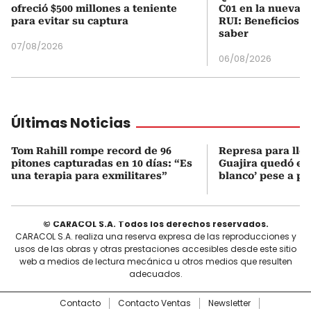
ofreció $500 millones a teniente
C01 en la nueva c
para evitar su captura
RUI: Beneficios y
saber
07/08/2026
06/08/2026
Últimas Noticias
Tom Rahill rompe record de 96
Represa para lle
pitones capturadas en 10 días: “Es
Guajira quedó en 
una terapia para exmilitares”
blanco’ pese a p
© CARACOL S.A. Todos los derechos reservados.
CARACOL S.A. realiza una reserva expresa de las reproducciones y
usos de las obras y otras prestaciones accesibles desde este sitio
web a medios de lectura mecánica u otros medios que resulten
adecuados.
Contacto
Contacto Ventas
Newsletter