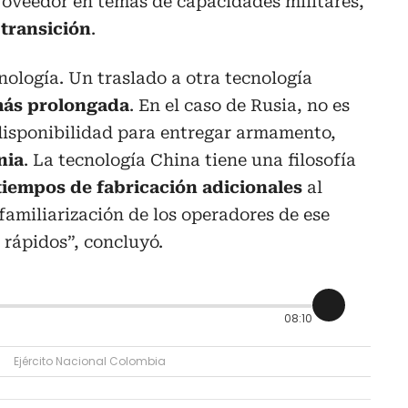
roveedor en temas de capacidades militares,
 transición
.
nología. Un traslado a otra tecnología
más prolongada
. En el caso de Rusia, no es
disponibilidad para entregar armamento,
nia
. La tecnología China tiene una filosofía
tiempos de fabricación adicionales
al
amiliarización de los operadores de ese
rápidos”, concluyó.
08:10
Ejército Nacional Colombia