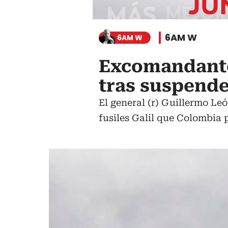
6AM W
6AM W
Excomandante
tras suspende
El general (r) Guillermo Le
fusiles Galil que Colombia p