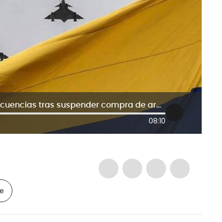
Excomandante de FAC alertó consecuencias tras suspender compra de armas a Israel
08:10
le