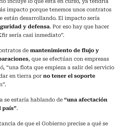
io incluye lo que está en curso, ya tendría
ás impacto porque tenemos unos contratos
 están desarrollando. El impacto sería
eguridad y defensa
. Por eso hay que hacer
fir sería casi inmediato”.
ontratos de
mantenimiento de flujo y
paraciones
, que se efectúan con empresas
ió, “una flota que empieza a salir del servicio
dar en tierra por
no tener el soporte
n”.
ya se estaría hablando de
“una afectación
l país”
.
rtancia de que el Gobierno precise a qué se