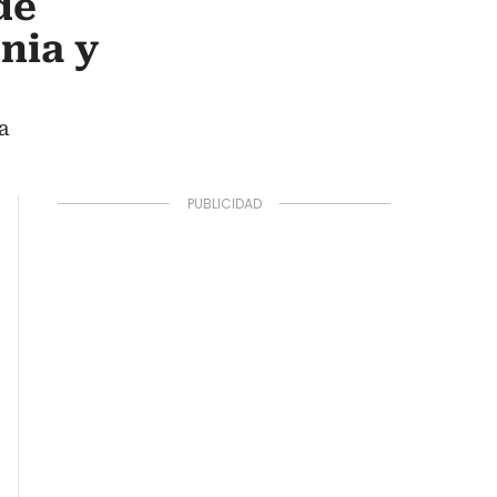
de
nia y
a