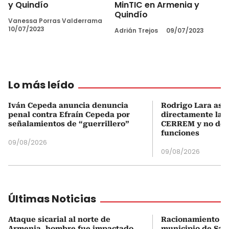
y Quindío
MinTIC en Armenia y
Quindío
Vanessa Porras Valderrama
10/07/2023
Adrián Trejos
09/07/2023
Lo más leído
Iván Cepeda anuncia denuncia
Rodrigo Lara asu
penal contra Efraín Cepeda por
directamente la P
señalamientos de “guerrillero”
CERREM y no del
funciones
09/08/2026
09/08/2026
Últimas Noticias
Ataque sicarial al norte de
Racionamiento de
Armenia, hombre fue impactado
municipio de Sale