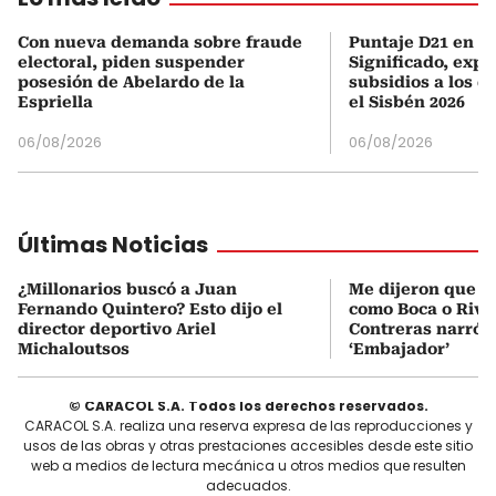
Con nueva demanda sobre fraude
Puntaje D21 en el
electoral, piden suspender
Significado, expl
posesión de Abelardo de la
subsidios a los q
Espriella
el Sisbén 2026
06/08/2026
06/08/2026
Últimas Noticias
¿Millonarios buscó a Juan
Me dijeron que Mi
Fernando Quintero? Esto dijo el
como Boca o Rive
director deportivo Ariel
Contreras narró s
Michaloutsos
‘Embajador’
© CARACOL S.A. Todos los derechos reservados.
CARACOL S.A. realiza una reserva expresa de las reproducciones y
usos de las obras y otras prestaciones accesibles desde este sitio
web a medios de lectura mecánica u otros medios que resulten
adecuados.