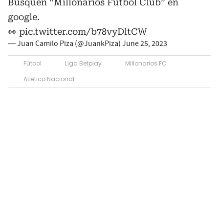
Busquen “Millonarios Futbol Club” en
google.
👀
pic.twitter.com/b78vyDltCW
— Juan Camilo Piza (@JuankPiza)
June 25, 2023
Fútbol
Liga Betplay
Millonarios FC
Atlético Nacional