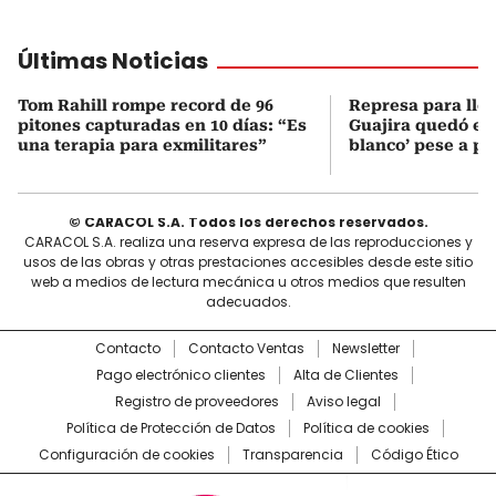
Últimas Noticias
Tom Rahill rompe record de 96
Represa para lle
pitones capturadas en 10 días: “Es
Guajira quedó en 
una terapia para exmilitares”
blanco’ pese a p
© CARACOL S.A. Todos los derechos reservados.
CARACOL S.A. realiza una reserva expresa de las reproducciones y
usos de las obras y otras prestaciones accesibles desde este sitio
web a medios de lectura mecánica u otros medios que resulten
adecuados.
Contacto
Contacto Ventas
Newsletter
Pago electrónico clientes
Alta de Clientes
Registro de proveedores
Aviso legal
Política de Protección de Datos
Política de cookies
Configuración de cookies
Transparencia
Código Ético