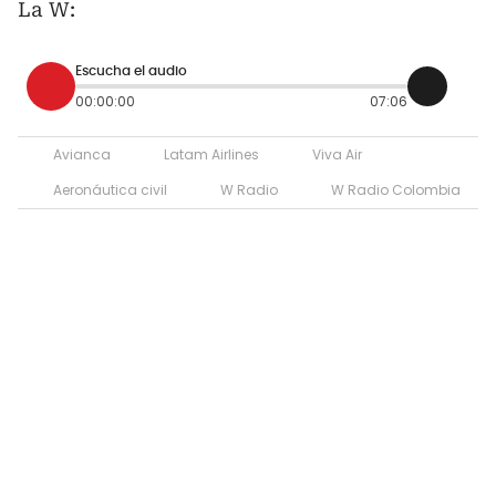
La W:
Escucha el audio
00:00:00
07:06
Avianca
Latam Airlines
Viva Air
Aeronáutica civil
W Radio
W Radio Colombia