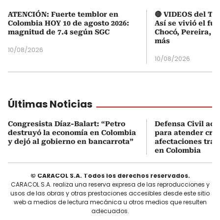
ATENCIÓN: Fuerte temblor en
🔴 VIDEOS del Te
Colombia HOY 10 de agosto 2026:
Así se vivió el fu
magnitud de 7.4 según SGC
Chocó, Pereira, C
más
10/08/2026
10/08/2026
Últimas Noticias
Congresista Díaz-Balart: “Petro
Defensa Civil ac
destruyó la economía en Colombia
para atender cris
y dejó al gobierno en bancarrota”
afectaciones tras
en Colombia
© CARACOL S.A. Todos los derechos reservados.
CARACOL S.A. realiza una reserva expresa de las reproducciones y
usos de las obras y otras prestaciones accesibles desde este sitio
web a medios de lectura mecánica u otros medios que resulten
adecuados.