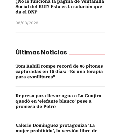
¿No le funciona la página de Ventanilla
Social del RUI? Esta es la solución que
da el DNP
06/08/2026
Últimas Noticias
Tom Rahill rompe record de 96 pitones
capturadas en 10 días: “Es una terapia
para exmilitares”
Represa para llevar agua a La Guajira
quedó en ‘elefante blanco’ pese a
promesa de Petro
Valerie Domínguez protagoniza ‘La
mujer prohibida’, la versión libre de