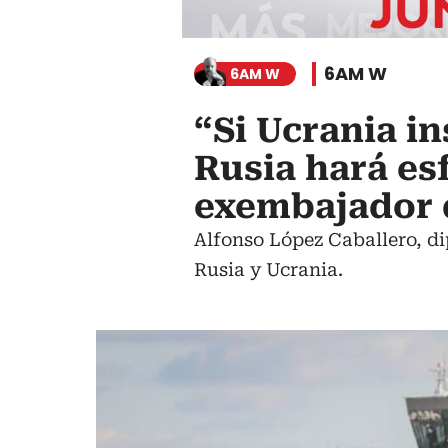
6AM W
6AM W
“Si Ucrania i
Rusia hará es
exembajador 
Alfonso López Caballero, d
Rusia y Ucrania.