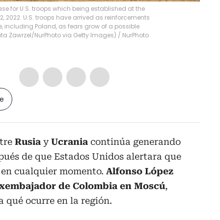
base for U.S. troops which being established at the
12, 2022. U.S. troops have arrived as reinforcements
pe, including Poland, as fears grow of a possible
ata Zawrzel/NurPhoto via Getty Images)
/
NurPhoto
le
ntre
Rusia
y
Ucrania
continúa generando
pués de que Estados Unidos alertara que
r en cualquier momento.
Alfonso López
 exembajador de Colombia en Moscú
,
a qué ocurre en la región.