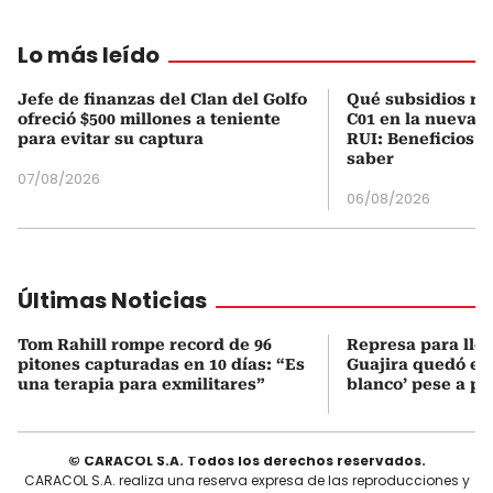
Lo más leído
Jefe de finanzas del Clan del Golfo
Qué subsidios rec
ofreció $500 millones a teniente
C01 en la nueva c
para evitar su captura
RUI: Beneficios y
saber
07/08/2026
06/08/2026
Últimas Noticias
Tom Rahill rompe record de 96
Represa para lle
pitones capturadas en 10 días: “Es
Guajira quedó en 
una terapia para exmilitares”
blanco’ pese a p
© CARACOL S.A. Todos los derechos reservados.
CARACOL S.A. realiza una reserva expresa de las reproducciones y