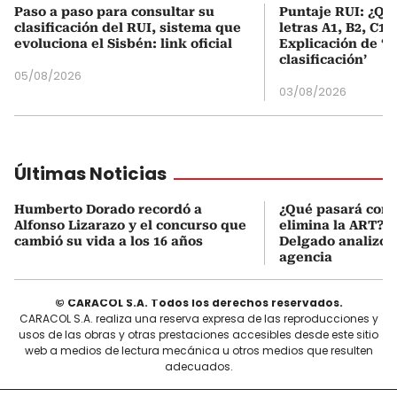
Paso a paso para consultar su
Puntaje RUI: ¿Qué
clasificación del RUI, sistema que
letras A1, B2, C1 
evoluciona el Sisbén: link oficial
Explicación de ‘
clasificación’
05/08/2026
03/08/2026
Últimas Noticias
Humberto Dorado recordó a
¿Qué pasará con l
Alfonso Lizarazo y el concurso que
elimina la ART? D
cambió su vida a los 16 años
Delgado analizó e
agencia
© CARACOL S.A. Todos los derechos reservados.
CARACOL S.A. realiza una reserva expresa de las reproducciones y
usos de las obras y otras prestaciones accesibles desde este sitio
web a medios de lectura mecánica u otros medios que resulten
adecuados.