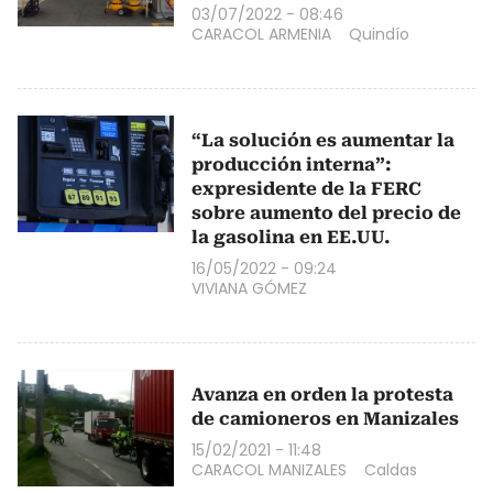
03/07/2022 - 08:46
CARACOL ARMENIA
Quindío
“La solución es aumentar la
producción interna”:
expresidente de la FERC
sobre aumento del precio de
la gasolina en EE.UU.
16/05/2022 - 09:24
VIVIANA GÓMEZ
Avanza en orden la protesta
de camioneros en Manizales
15/02/2021 - 11:48
CARACOL MANIZALES
Caldas