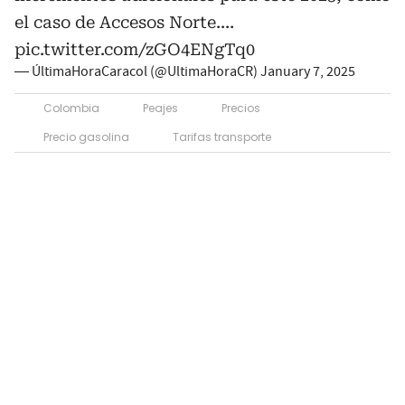
el caso de Accesos Norte.…
pic.twitter.com/zGO4ENgTq0
— ÚltimaHoraCaracol (@UltimaHoraCR)
January 7, 2025
Colombia
Peajes
Precios
Precio gasolina
Tarifas transporte