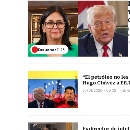
H
r
0
Escuchar
21:25
“El petróleo no le
Hugo Chávez a EE.
07/01/2026 - 09:02
FELIP
Exdirector de inte