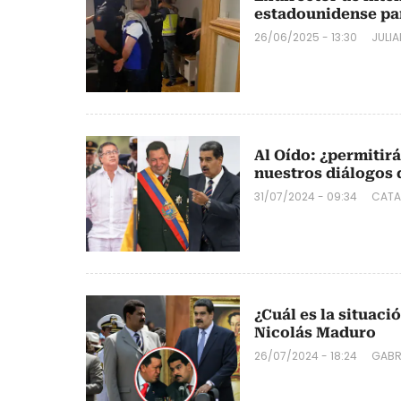
estadounidense par
26/06/2025 - 13:30
JULI
Al Oído: ¿permitir
nuestros diálogos 
31/07/2024 - 09:34
CATA
¿Cuál es la situaci
Nicolás Maduro
26/07/2024 - 18:24
GABR