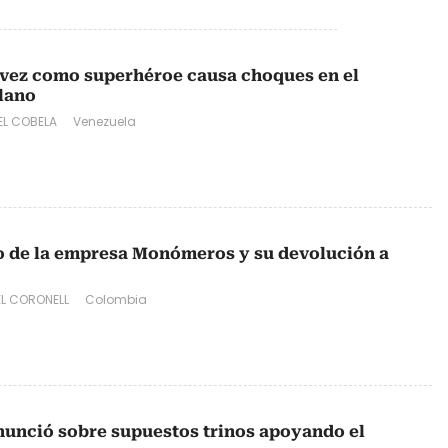
vez como superhéroe causa choques en el
lano
L COBELA
Venezuela
co de la empresa Monómeros y su devolución a
EL CORONELL
Colombia
nunció sobre supuestos trinos apoyando el