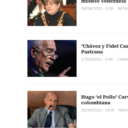
modelo Venezuela
08/08/2022 - 11:29
NATA
"Chávez y Fidel Cas
Pastrana
27/04/2022 - 11:46
CARA
Hugo ‘el Pollo’ Car
colombiana
25/04/2022 - 06:15
REDA