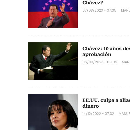
Chávez?
07/03/2023 - 07:35
MANU
Chávez: 10 años de
aprobación
06/03/2023 - 08:09
MAN
EE.UU. culpa a ali
dinero
14/12/2022 - 07:32
MANUE