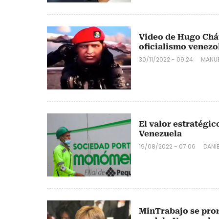
Video de Hugo Chá
oficialismo venezo
30/11/2022 - 09:24
MANUE
El valor estratégi
Venezuela
19/08/2022 - 07:06
DANI
MinTrabajo se pro