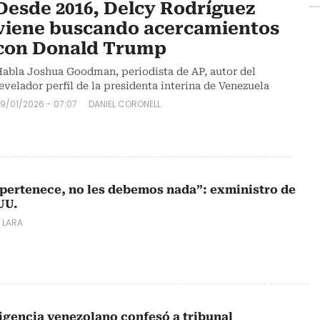
Desde 2016, Delcy Rodríguez
viene buscando acercamientos
con Donald Trump
abla Joshua Goodman, periodista de AP, autor del
evelador perfil de la presidenta interina de Venezuela
9/01/2026 - 07:07
DANIEL CORONELL
s pertenece, no les debemos nada”: exministro de
UU.
E LARA
ligencia venezolano confesó a tribunal