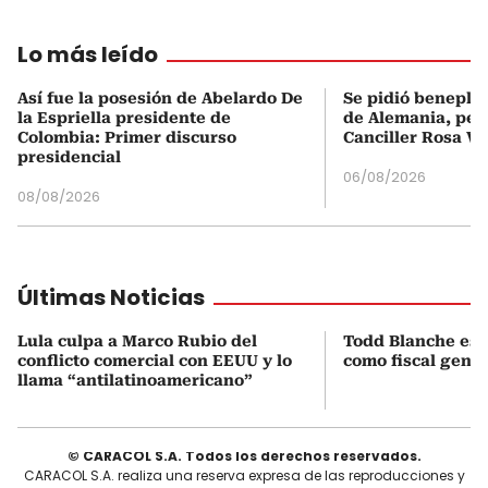
Lo más leído
Así fue la posesión de Abelardo De
Se pidió beneplá
la Espriella presidente de
de Alemania, pero
Colombia: Primer discurso
Canciller Rosa Vi
presidencial
06/08/2026
08/08/2026
Últimas Noticias
Lula culpa a Marco Rubio del
Todd Blanche es 
conflicto comercial con EEUU y lo
como fiscal gene
llama “antilatinoamericano”
© CARACOL S.A. Todos los derechos reservados.
CARACOL S.A. realiza una reserva expresa de las reproducciones y