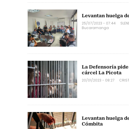
Levantan huelga de
25/07/2023 - 07:44
SLEN
Bucaramanga
La Defensoría pide
cárcel La Picota
20/01/2023 - 08:27
CRIS
Levantan huelga d
Cómbita