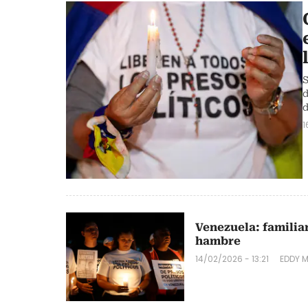
S
d
d
1
Venezuela: familiar
hambre
14/02/2026 - 13:21
EDDY 