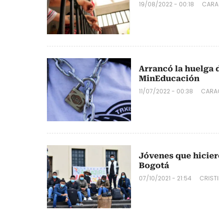
19/08/2022 - 00:18
CARA
Arrancó la huelga
MinEducación
11/07/2022 - 00:38
CARA
Jóvenes que hicier
Bogotá
07/10/2021 - 21:54
CRIST