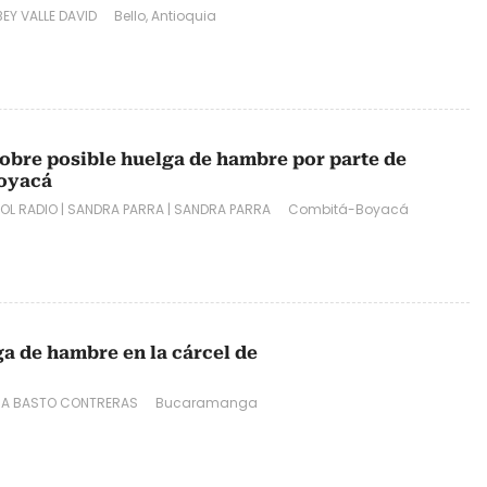
EY VALLE DAVID
Bello, Antioquia
sobre posible huelga de hambre por parte de
Boyacá
OL RADIO
|
SANDRA PARRA
|
SANDRA PARRA
Combitá-Boyacá
ga de hambre en la cárcel de
RA BASTO CONTRERAS
Bucaramanga