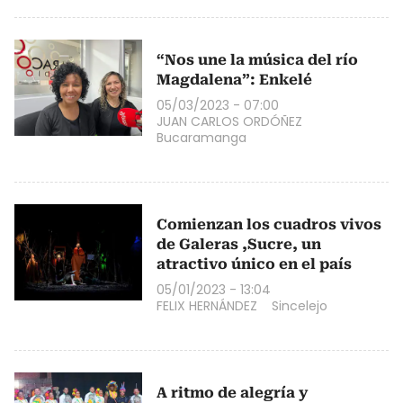
“Nos une la música del río
Magdalena”: Enkelé
05/03/2023 - 07:00
JUAN CARLOS ORDÓÑEZ
Bucaramanga
Comienzan los cuadros vivos
de Galeras ,Sucre, un
atractivo único en el país
05/01/2023 - 13:04
FELIX HERNÁNDEZ
Sincelejo
A ritmo de alegría y