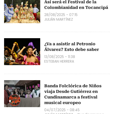
Así será el Festival de la
Colombianidad en Tocancipá
28/08/2025 - 07:15
JULIÁN MARTÍNEZ
¿Va a asistir al Petronio
Álvarez? Esto debe saber
13/08/2025 - 11:38
ESTEBAN HERRERA
Banda Folclórica de Niños
viaja Desde Gutiérrez en
Cundinamarca a festival
musical europeo
04/07/2025 - 08:45