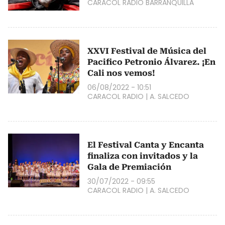
CARACOL RADIO BARRANQUILLA
XXVI Festival de Música del
Pacifico Petronio Álvarez. ¡En
Cali nos vemos!
06/08/2022 - 10:51
CARACOL RADIO
|
A. SALCEDO
El Festival Canta y Encanta
finaliza con invitados y la
Gala de Premiación
30/07/2022 - 09:55
CARACOL RADIO
|
A. SALCEDO