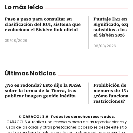
Lo más leído
Paso a paso para consultar su
Puntaje D21 en el
clasificación del RUI, sistema que
Significado, expl
evoluciona el Sisbén: link oficial
subsidios a los q
el Sisbén 2026
05/08/2026
06/08/2026
Últimas Noticias
¿No es redonda? Esto dijo la NASA
Prohibición de re
sobre la forma de la Tierra, tras
menores de 15 añ
publicar imagen geoide inédita
¿cómo funcionan 
restricciones?
© CARACOL S.A. Todos los derechos reservados.
CARACOL S.A. realiza una reserva expresa de las reproducciones y
usos de las obras y otras prestaciones accesibles desde este sitio
web a medios de lectura mecánica u otros medios que resulten