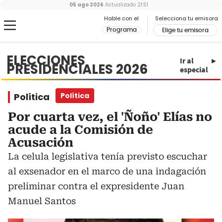
05 ago 2026
Actualizado
21:51
Hable con el
Selecciona tu emisora
Programa
Elige tu emisora
ELECCIONES
Ir al
PRESIDENCIALES 2026
especial
Política
Política
Por cuarta vez, el 'Ñoño' Elías no
acude a la Comisión de
Acusación
La celula legislativa tenía previsto escuchar
al exsenador en el marco de una indagación
preliminar contra el expresidente Juan
Manuel Santos