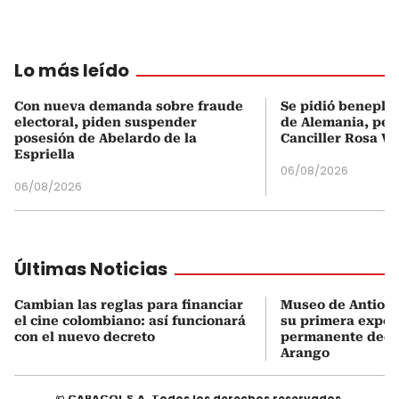
Lo más leído
Con nueva demanda sobre fraude
Se pidió beneplá
electoral, piden suspender
de Alemania, pero
posesión de Abelardo de la
Canciller Rosa Vi
Espriella
06/08/2026
06/08/2026
Últimas Noticias
Cambian las reglas para financiar
Museo de Antioqu
el cine colombiano: así funcionará
su primera expos
con el nuevo decreto
permanente dedi
Arango
© CARACOL S.A. Todos los derechos reservados.