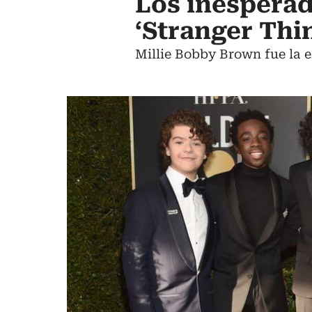
Los inesperad
‘Stranger Thi
Millie Bobby Brown fue la 