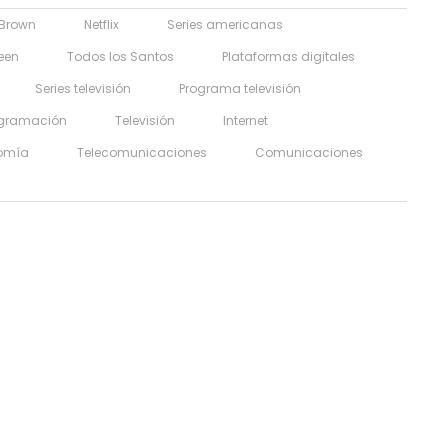
 Brown
Netflix
Series americanas
een
Todos los Santos
Plataformas digitales
Series televisión
Programa televisión
ogramación
Televisión
Internet
omía
Telecomunicaciones
Comunicaciones