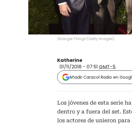
Stranger Things’
(
Getty Images
)
Katherine
01/11/2018 - 07:51
GMT-5
Añadir Caracol Radio en Goog
Los jóvenes de esta serie 
dentro y a fuera del set. Es
los actores de unieron para s