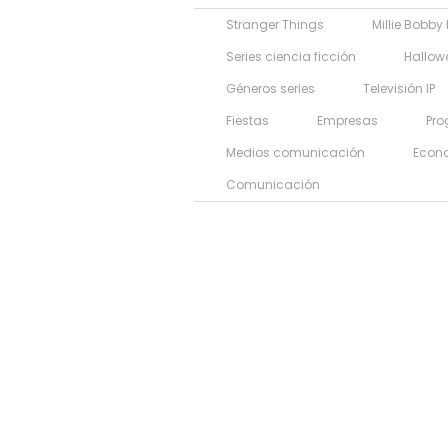
Stranger Things
Millie Bobby
Series ciencia ficción
Hallow
Géneros series
Televisión IP
Fiestas
Empresas
Pr
Medios comunicación
Econ
Comunicación