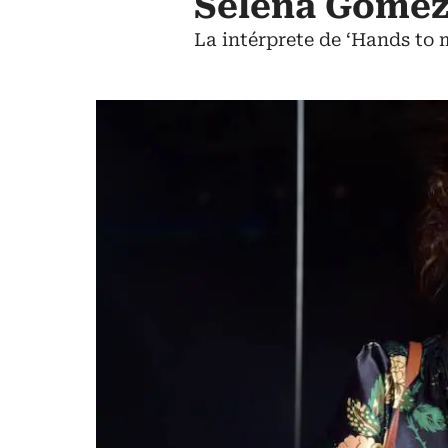
Selena Gomez
La intérprete de ‘Hands to 