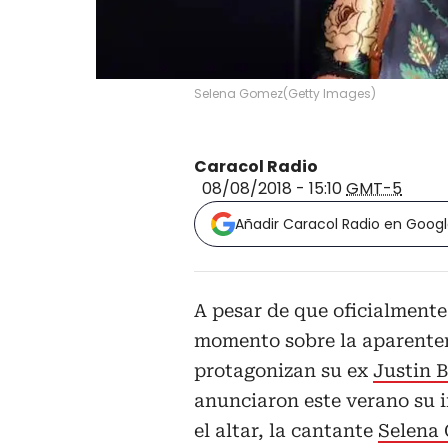
Selena Gomez
(
Getty Images
)
Caracol Radio
08/08/2018 - 15:10
GMT-5
Añadir Caracol Radio en Goog
A pesar de que oficialmente
momento sobre la aparentem
protagonizan su ex
Justin 
anunciaron este verano su 
el altar, la cantante
Selena