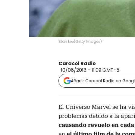
Stan Lee
(
Getty Images
)
Caracol Radio
10/06/2018 - 11:09
GMT-5
Añadir Caracol Radio en Goog
El Universo Marvel se ha v
problemas debido a la apar
causando revuelo en cada 
en
el último film de la com