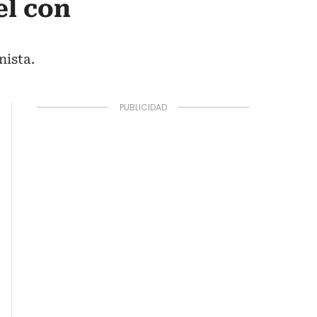
el con
nista.