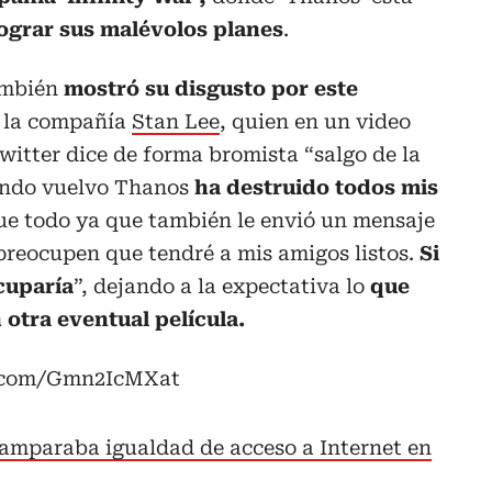
lograr sus malévolos planes
.
ambién
mostró su disgusto por este
e la compañía
Stan Lee
, quien en un video
witter dice de forma bromista “salgo de la
uando vuelvo Thanos
ha destruido todos mis
fue todo ya que también le envió un mensaje
preocupen que tendré a mis amigos listos.
Si
cuparía
”, dejando a la expectativa lo
que
otra eventual película.
r.com/Gmn2IcMXat
 amparaba igualdad de acceso a Internet en