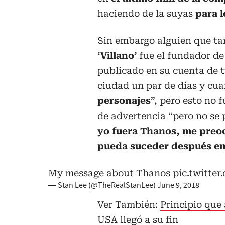
haciendo de la suyas
para 
Sin embargo alguien que t
‘Villano’
fue el fundador d
publicado en su cuenta de t
ciudad un par de días y c
personajes
”, pero esto no 
de advertencia “pero no se 
yo fuera Thanos, me preo
pueda suceder después en 
My message about Thanos
pic.twitte
— Stan Lee (@TheRealStanLee)
June 9, 2018
Ver También:
Principio que
USA llegó a su fin