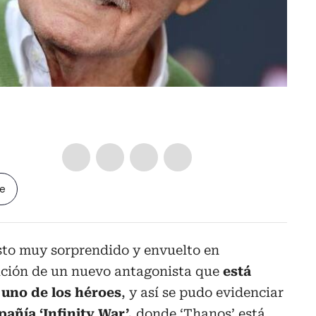
le
isto muy sorprendido y envuelto en
ición de un nuevo antagonista que
está
uno de los héroes
, y así se pudo evidenciar
pañía ‘Infinity War’,
donde ‘Thanos’ está