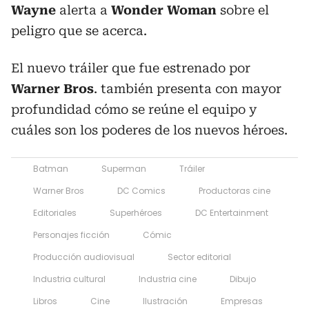
Wayne
alerta a
Wonder Woman
sobre el
peligro que se acerca.
El nuevo tráiler que fue estrenado por
Warner Bros
. también presenta con mayor
profundidad cómo se reúne el equipo y
cuáles son los poderes de los nuevos héroes.
Batman
Superman
Tráiler
Warner Bros
DC Comics
Productoras cine
Editoriales
Superhéroes
DC Entertainment
Personajes ficción
Cómic
Producción audiovisual
Sector editorial
Industria cultural
Industria cine
Dibujo
Libros
Cine
Ilustración
Empresas