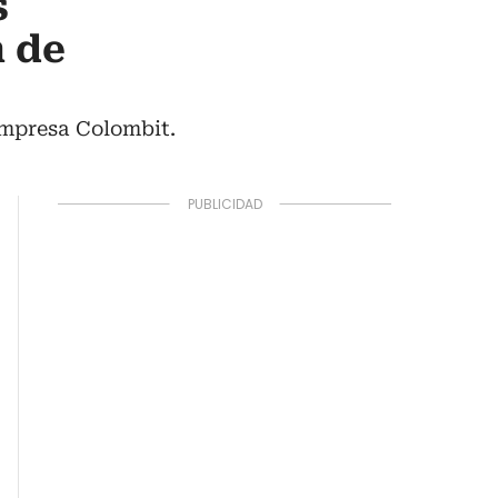
s
n de
empresa Colombit.