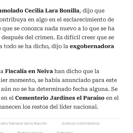
nmolado Cecilia Lara Bonilla
, dijo que
contribuya en algo en el esclarecimiento de
e que se conozca nada nuevo a lo que se ha
después del crimen. Es difícil creer que se
 todo se ha dicho, dijo la
exgobernadora
la
Fiscalía en Neiva
han dicho que la
uier momento, se había anunciado para este
y aún no se ha determinado fecha alguna. Se
 en el
Cementerio Jardines el Paraíso
en el
anecen los restos del líder nacional.
calia General de la Nación
Justicia colombiana
ia
Poder judicial
Gobierno