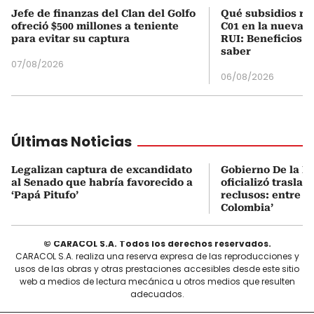
Jefe de finanzas del Clan del Golfo
Qué subsidios rec
ofreció $500 millones a teniente
C01 en la nueva c
para evitar su captura
RUI: Beneficios y
saber
07/08/2026
06/08/2026
Últimas Noticias
Legalizan captura de excandidato
Gobierno De la Es
al Senado que habría favorecido a
oficializó traslad
‘Papá Pitufo’
reclusos: entre el
Colombia’
© CARACOL S.A. Todos los derechos reservados.
CARACOL S.A. realiza una reserva expresa de las reproducciones y
usos de las obras y otras prestaciones accesibles desde este sitio
web a medios de lectura mecánica u otros medios que resulten
adecuados.