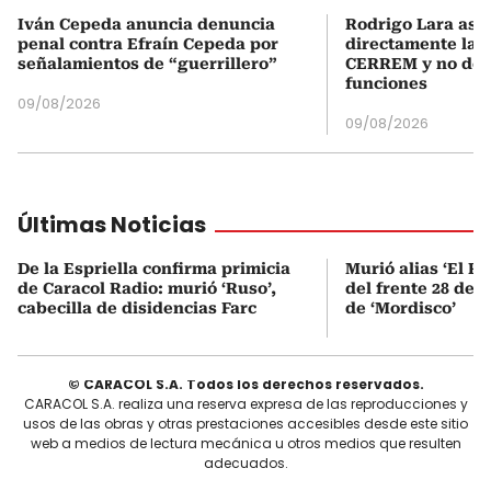
Iván Cepeda anuncia denuncia
Rodrigo Lara asu
penal contra Efraín Cepeda por
directamente la P
señalamientos de “guerrillero”
CERREM y no del
funciones
09/08/2026
09/08/2026
Últimas Noticias
De la Espriella confirma primicia
Murió alias ‘El Ru
de Caracol Radio: murió ‘Ruso’,
del frente 28 de l
cabecilla de disidencias Farc
de ‘Mordisco’
© CARACOL S.A. Todos los derechos reservados.
CARACOL S.A. realiza una reserva expresa de las reproducciones y
usos de las obras y otras prestaciones accesibles desde este sitio
web a medios de lectura mecánica u otros medios que resulten
adecuados.