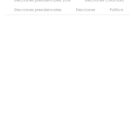
Elecciones presidenciales 2018
Elecciones Colombia
Elecciones presidenciales
Elecciones
Política