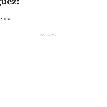
guez:
guila.