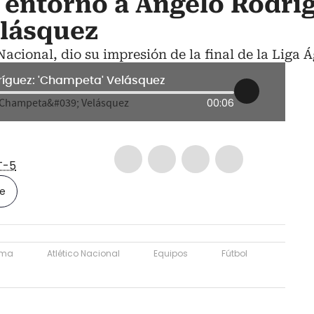
a entorno a Ángelo Rodrí
elásquez
acional, dio su impresión de la final de la Liga Á
dríguez: 'Champeta' Velásquez
00:06
T-5
le
ima
Atlético Nacional
Equipos
Fútbol