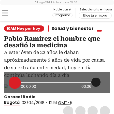
09 ago 2026
Actualizado
05:50
Hable con el
Selecciona tu emisora
Programa
Elige tu emisora
Salud y bienestar
10AM Hoy por hoy
Pablo Ramírez el hombre que
desafió la medicina
A este jóven de 22 años le daban
apróximadamente 3 años de vida por causa
de su extraña enfermedad, hoy en día
continúa luchando día a día
00:00:00
00:06
Caracol Radio
Bogotá
03/04/2018 - 12:51
GMT-5