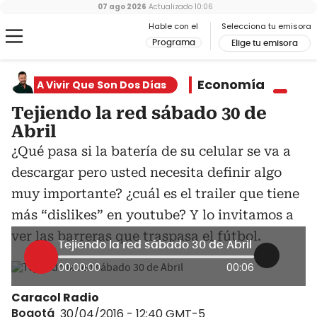
07 ago 2026
Actualizado
10:06
Hable con el
Selecciona tu emisora
Programa
Elige tu emisora
Economía
A Vivir Que Son Dos Días
Tejiendo la red sábado 30 de
Abril
¿Qué pasa si la batería de su celular se va a
descargar pero usted necesita definir algo
muy importante? ¿cuál es el trailer que tiene
más “dislikes” en youtube? Y lo invitamos a
ver las barreras que traspasa el fútbol.
Tejiendo la red sábado 30 de Abril
00:00:00
00:06
Caracol Radio
Bogotá
30/04/2016 - 12:40
GMT-5