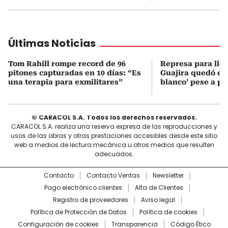
Últimas Noticias
Tom Rahill rompe record de 96
Represa para lle
pitones capturadas en 10 días: “Es
Guajira quedó en 
una terapia para exmilitares”
blanco’ pese a p
© CARACOL S.A. Todos los derechos reservados.
CARACOL S.A. realiza una reserva expresa de las reproducciones y
usos de las obras y otras prestaciones accesibles desde este sitio
web a medios de lectura mecánica u otros medios que resulten
adecuados.
Contacto
Contacto Ventas
Newsletter
Pago electrónico clientes
Alta de Clientes
Registro de proveedores
Aviso legal
Política de Protección de Datos
Política de cookies
Configuración de cookies
Transparencia
Código Ético