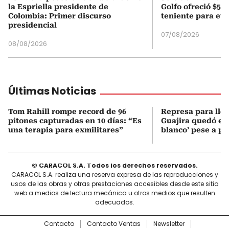
la Espriella presidente de
Golfo ofreció $50
Colombia: Primer discurso
teniente para evi
presidencial
07/08/2026
08/08/2026
Últimas Noticias
Tom Rahill rompe record de 96
Represa para lle
pitones capturadas en 10 días: “Es
Guajira quedó en 
una terapia para exmilitares”
blanco’ pese a p
© CARACOL S.A. Todos los derechos reservados.
CARACOL S.A. realiza una reserva expresa de las reproducciones y
usos de las obras y otras prestaciones accesibles desde este sitio
web a medios de lectura mecánica u otros medios que resulten
adecuados.
Contacto
Contacto Ventas
Newsletter