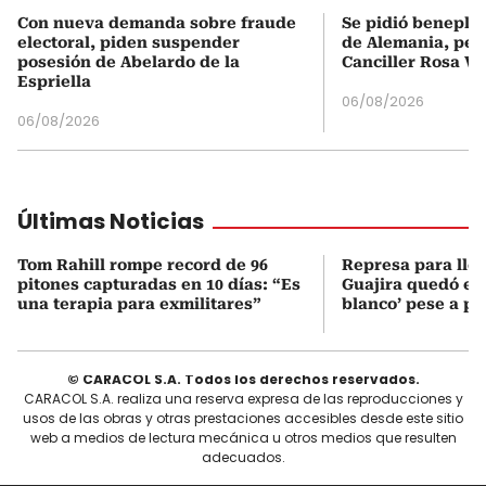
Con nueva demanda sobre fraude
Se pidió beneplá
electoral, piden suspender
de Alemania, pero
posesión de Abelardo de la
Canciller Rosa Vi
Espriella
06/08/2026
06/08/2026
Últimas Noticias
Tom Rahill rompe record de 96
Represa para lle
pitones capturadas en 10 días: “Es
Guajira quedó en 
una terapia para exmilitares”
blanco’ pese a p
© CARACOL S.A. Todos los derechos reservados.
CARACOL S.A. realiza una reserva expresa de las reproducciones y
usos de las obras y otras prestaciones accesibles desde este sitio
web a medios de lectura mecánica u otros medios que resulten
adecuados.