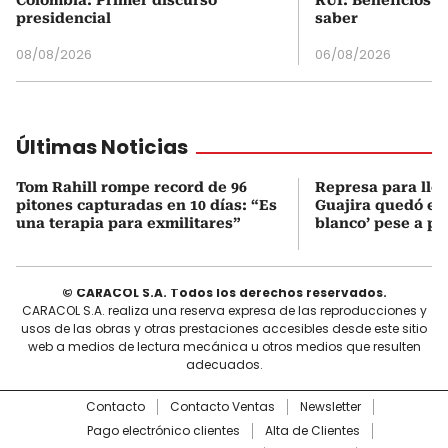
Colombia: Primer discurso
RUI: Beneficios y
presidencial
saber
08/08/2026
06/08/2026
Últimas Noticias
Tom Rahill rompe record de 96
Represa para lle
pitones capturadas en 10 días: “Es
Guajira quedó en 
una terapia para exmilitares”
blanco’ pese a p
© CARACOL S.A. Todos los derechos reservados.
CARACOL S.A. realiza una reserva expresa de las reproducciones y
usos de las obras y otras prestaciones accesibles desde este sitio
web a medios de lectura mecánica u otros medios que resulten
adecuados.
Contacto
Contacto Ventas
Newsletter
Pago electrónico clientes
Alta de Clientes