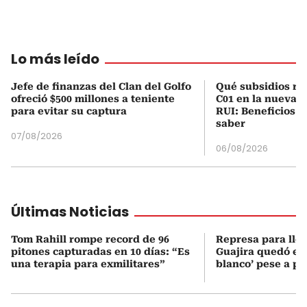
Lo más leído
Jefe de finanzas del Clan del Golfo
Qué subsidios rec
ofreció $500 millones a teniente
C01 en la nueva c
para evitar su captura
RUI: Beneficios y
saber
07/08/2026
06/08/2026
Últimas Noticias
Tom Rahill rompe record de 96
Represa para lle
pitones capturadas en 10 días: “Es
Guajira quedó en 
una terapia para exmilitares”
blanco’ pese a p