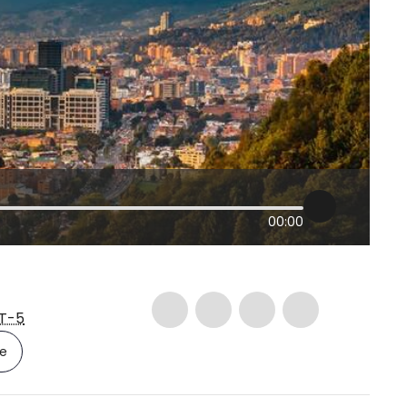
00:00
T-5
le