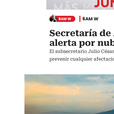
6AM W
6AM W
Secretaría de
alerta por nu
El subsecretario Julio Césa
prevenir cualquier afectaci