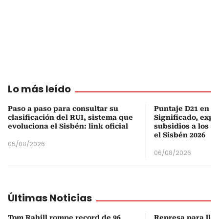
Lo más leído
Paso a paso para consultar su
Puntaje D21 en el
clasificación del RUI, sistema que
Significado, expl
evoluciona el Sisbén: link oficial
subsidios a los q
el Sisbén 2026
05/08/2026
06/08/2026
Últimas Noticias
Tom Rahill rompe record de 96
Represa para lle