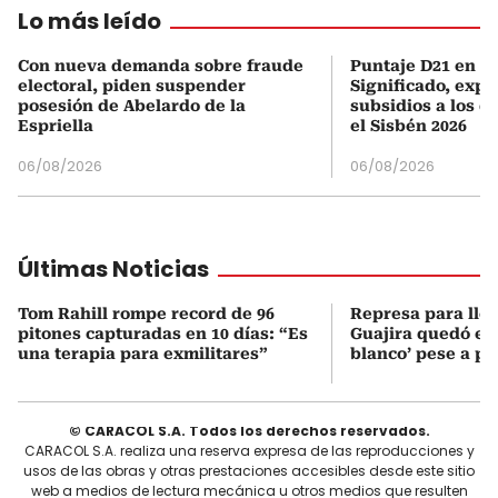
Lo más leído
Con nueva demanda sobre fraude
Puntaje D21 en el
electoral, piden suspender
Significado, expl
posesión de Abelardo de la
subsidios a los q
Espriella
el Sisbén 2026
06/08/2026
06/08/2026
Últimas Noticias
Tom Rahill rompe record de 96
Represa para lle
pitones capturadas en 10 días: “Es
Guajira quedó en 
una terapia para exmilitares”
blanco’ pese a p
© CARACOL S.A. Todos los derechos reservados.
CARACOL S.A. realiza una reserva expresa de las reproducciones y
usos de las obras y otras prestaciones accesibles desde este sitio
web a medios de lectura mecánica u otros medios que resulten