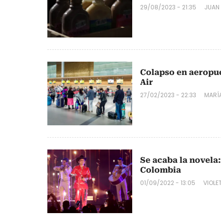
29/08/2023 - 21:35
JUAN
Colapso en aeropue
Air
27/02/2023 - 22:33
MARÍ
Se acaba la novela
Colombia
01/09/2022 - 13:05
VIOLE