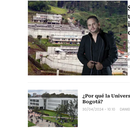
L
c
p
e
0
¿Por qué la Univer
Bogotá?
30/04/2024 - 10:10
DANIE