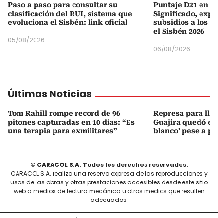
Paso a paso para consultar su
Puntaje D21 en el
clasificación del RUI, sistema que
Significado, expl
evoluciona el Sisbén: link oficial
subsidios a los q
el Sisbén 2026
05/08/2026
06/08/2026
Últimas Noticias
Tom Rahill rompe record de 96
Represa para lle
pitones capturadas en 10 días: “Es
Guajira quedó en 
una terapia para exmilitares”
blanco’ pese a p
© CARACOL S.A. Todos los derechos reservados.
CARACOL S.A. realiza una reserva expresa de las reproducciones y
usos de las obras y otras prestaciones accesibles desde este sitio
web a medios de lectura mecánica u otros medios que resulten
adecuados.