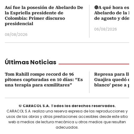
Así fue la posesión de Abelardo De
🔴A qué hora es l
la Espriella presidente de
Abelardo de la Es
Colombia: Primer discurso
de agosto y dónd
presidencial
06/08/2026
08/08/2026
Últimas Noticias
Tom Rahill rompe record de 96
Represa para lle
pitones capturadas en 10 días: “Es
Guajira quedó en 
una terapia para exmilitares”
blanco’ pese a p
© CARACOL S.A. Todos los derechos reservados.
CARACOL S.A. realiza una reserva expresa de las reproducciones y
usos de las obras y otras prestaciones accesibles desde este sitio
web a medios de lectura mecánica u otros medios que resulten
adecuados.