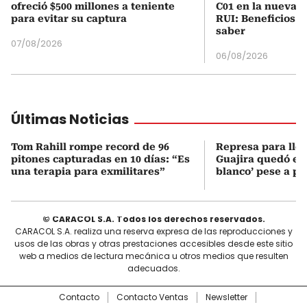
ofreció $500 millones a teniente
C01 en la nueva c
para evitar su captura
RUI: Beneficios y
saber
07/08/2026
06/08/2026
Últimas Noticias
Tom Rahill rompe record de 96
Represa para lle
pitones capturadas en 10 días: “Es
Guajira quedó en 
una terapia para exmilitares”
blanco’ pese a p
© CARACOL S.A. Todos los derechos reservados.
CARACOL S.A. realiza una reserva expresa de las reproducciones y
usos de las obras y otras prestaciones accesibles desde este sitio
web a medios de lectura mecánica u otros medios que resulten
adecuados.
Contacto
Contacto Ventas
Newsletter