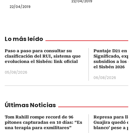
22/04/2019
22/04/2019
Lo más leído
Paso a paso para consultar su
Puntaje D21 en el
clasificación del RUI, sistema que
Significado, expl
evoluciona el Sisbén: link oficial
subsidios a los q
el Sisbén 2026
05/08/2026
06/08/2026
Últimas Noticias
Tom Rahill rompe record de 96
Represa para lle
pitones capturadas en 10 días: “Es
Guajira quedó en 
una terapia para exmilitares”
blanco’ pese a p