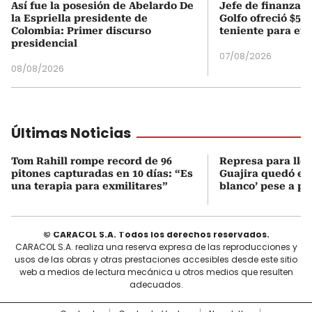
Así fue la posesión de Abelardo De
Jefe de finanzas 
la Espriella presidente de
Golfo ofreció $50
Colombia: Primer discurso
teniente para evi
presidencial
07/08/2026
08/08/2026
Últimas Noticias
Tom Rahill rompe record de 96
Represa para lle
pitones capturadas en 10 días: “Es
Guajira quedó en 
una terapia para exmilitares”
blanco’ pese a p
© CARACOL S.A. Todos los derechos reservados.
CARACOL S.A. realiza una reserva expresa de las reproducciones y
usos de las obras y otras prestaciones accesibles desde este sitio
web a medios de lectura mecánica u otros medios que resulten
adecuados.